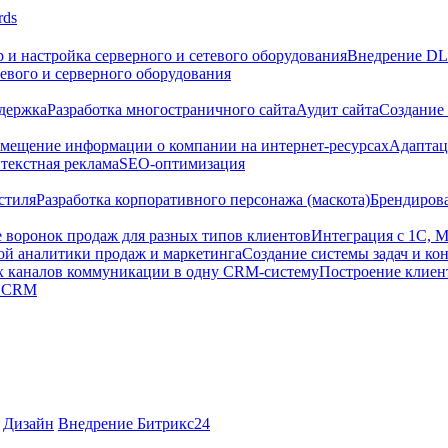
 и настройка серверного и сетевого оборудования
Внедрение DLP
евого и серверного оборудования
ддержка
Разработка многостраничного сайта
Аудит сайта
Создание 
змещение информации о компании на интернет-ресурсах
Адаптац
текстная реклама
SEO-оптимизация
стиля
Разработка корпоративного персонажа (маскота)
Брендирова
е воронок продаж для разных типов клиентов
Интеграция с 1С, 
ой аналитики продаж и маркетинга
Создание системы задач и ко
х каналов коммуникации в одну CRM-систему
Построение клиен
и CRM
Дизайн
Внедрение Битрикс24