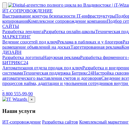
ИТ-СОПРОВОЖДЕНИЕ
Выстраивание контура безопасности IT-инфраструктуры
Подбор
копирования
Комплексное сопровождение компании
Подбор сет
САЙТЫ
Разработка лендинга
Разработка онлайн-школы
Техническая по
МАРКЕТИНГ
Ведение соцсетей под ключ
Реклама в пабликах и у блогеров
Ра
размещение объявлений на досках
Таргетированная реклама
Кон
ДИЗАЙН
Разработка логотипа
Наружная реклама
Разработка фирменного 
БИТРИКС24
Автоматизация отдела продаж под ключ
Разработка и внедрени
системами
Техническая поддержка Битрикс24
Настройка сквозн
автоматического выставления счетов и договоров
Сведение все
процессов найма, адаптации и увольнения сотрудников внутр
8 800 555-99-90
×
Наши услуги
ИТ-сопровождение
Разработка сайтов
Комплексный маркетинг