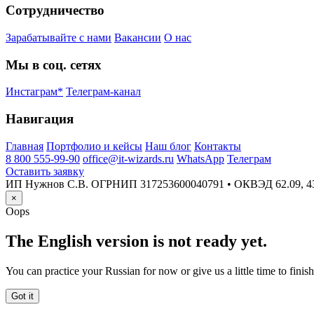
Сотрудничество
Зарабатывайте с нами
Вакансии
О нас
Мы в соц. сетях
Инстаграм*
Телеграм-канал
Навигация
Главная
Портфолио и кейсы
Наш блог
Контакты
8 800 555-99-90
office@it-wizards.ru
WhatsApp
Телеграм
Оставить заявку
ИП Нужнов С.В. ОГРНИП 317253600040791 • ОКВЭД 62.09, 43.2
×
Oops
The English version is not ready yet.
You can practice your Russian for now or give us a little time to finish 
Got it