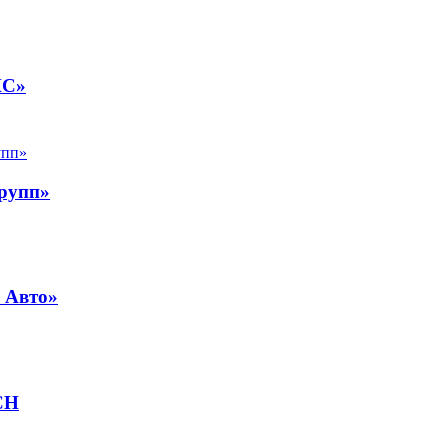
КС»
рупп»
 Авто»
CH