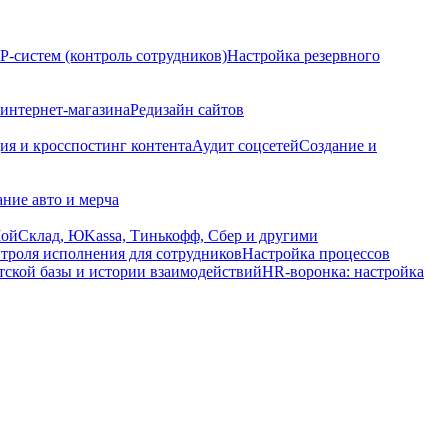
-систем (контроль сотрудников)
Настройка резервного
интернет-магазина
Редизайн сайтов
ия и кросспостинг контента
Аудит соцсетей
Создание и
ние авто и мерча
МойСклад, ЮKassa, Тинькофф, Сбер и другими
нтроля исполнения для сотрудников
Настройка процессов
тской базы и истории взаимодействий
HR-воронка: настройка