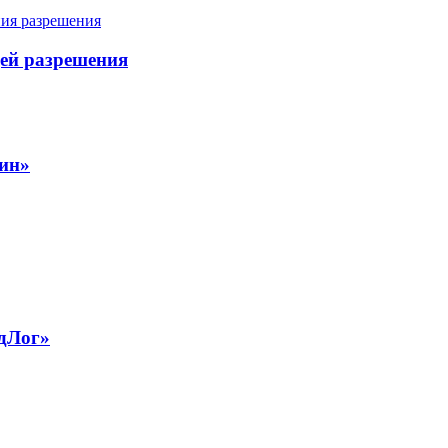
ей разрешения
ин»
ндЛог»