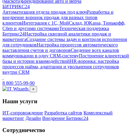
(маскота)
Брендирование авто и мерча
БИТРИКС24
Автоматизация отдела продаж под ключ
Разработка и
внедрение воронок продаж для разных типов
клиентов
Интеграция с 1С, МойСклад, ЮKassa, Тинькофф,
Сбер и другими системами
Техническая поддержка
Битрикс24
Настройка сквозной аналитики продаж и
маркетинга
Создание системы задач и контроля исполнения
для сотрудников
Настройка процессов автоматического
выставления счетов и договоров
Сведение всех каналов
коммуникации в одну CRM-систему
Построение клиентской
базы и истории взаимодействий
HR-воронка: настройка
процессов найма, адаптации и увольнения сотрудников
внутри CRM
8 800 555-99-90
×
Наши услуги
ИТ-сопровождение
Разработка сайтов
Комплексный
маркетинг
Дизайн
Внедрение Битрикс24
Сотрудничество