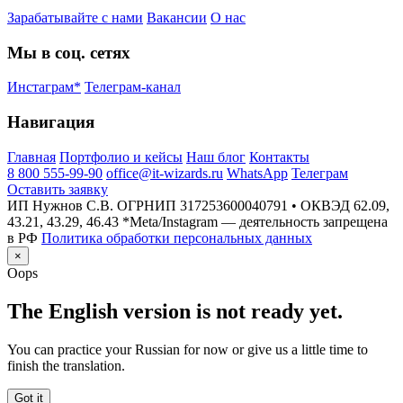
Зарабатывайте с нами
Вакансии
О нас
Мы в соц. сетях
Инстаграм*
Телеграм-канал
Навигация
Главная
Портфолио и кейсы
Наш блог
Контакты
8 800 555-99-90
office@it-wizards.ru
WhatsApp
Телеграм
Оставить заявку
ИП Нужнов С.В. ОГРНИП 317253600040791 • ОКВЭД 62.09,
43.21, 43.29, 46.43
*Meta/Instagram — деятельность запрещена
в РФ
Политика обработки персональных данных
×
Oops
The English version is not ready yet.
You can practice your Russian for now or give us a little time to
finish the translation.
Got it