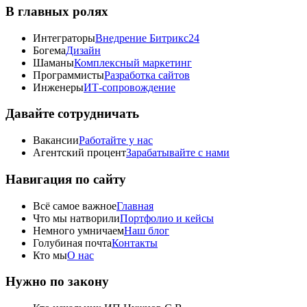
В главных ролях
Интеграторы
Внедрение Битрикс24
Богема
Дизайн
Шаманы
Комплексный маркетинг
Программисты
Разработка сайтов
Инженеры
ИТ-сопровождение
Давайте сотрудничать
Вакансии
Работайте у нас
Агентский процент
Зарабатывайте с нами
Навигация по сайту
Всё самое важное
Главная
Что мы натворили
Портфолио и кейсы
Немного умничаем
Наш блог
Голубиная почта
Контакты
Кто мы
О нас
Нужно по закону