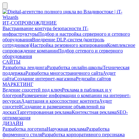
ИТ-СОПРОВОЖДЕНИЕ
Выстраивание контура безопасности IT-
инфраструктуры
Подбор и настройка серверного и сетевого
оборудования
Внедрение DLP-систем (контроль
сотрудников)
Настройка резервного копирования
Комплексное
сопровождение компании
Подбор сетевого и серверного
оборудования
САЙТЫ
Разработка лендинга
Разработка онлайн-школы
Техническая
поддержка
Разработка многостраничного сайта
Аудит
сайта
Создание интернет-магазина
Редизайн сайтов
МАРКЕТИНГ
Ведение соцсетей под ключ
Реклама в пабликах и у
блогеров
Размещение информации о компании на интернет-
ресурсах
Адаптация и кросспостинг контента
Аудит
соцсетей
Создание и размещение объявлений на
досках
Таргетированная реклама
Контекстная реклама
SEO-
оптимизация
ДИЗАЙН
Разработка логотипа
Наружная реклама
Разработка
фирменного стиля
Разработка корпоративного персонажа