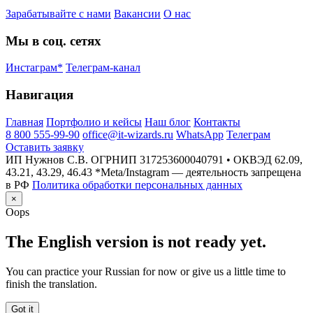
Зарабатывайте с нами
Вакансии
О нас
Мы в соц. сетях
Инстаграм*
Телеграм-канал
Навигация
Главная
Портфолио и кейсы
Наш блог
Контакты
8 800 555-99-90
office@it-wizards.ru
WhatsApp
Телеграм
Оставить заявку
ИП Нужнов С.В. ОГРНИП 317253600040791 • ОКВЭД 62.09,
43.21, 43.29, 46.43
*Meta/Instagram — деятельность запрещена
в РФ
Политика обработки персональных данных
×
Oops
The English version is not ready yet.
You can practice your Russian for now or give us a little time to
finish the translation.
Got it