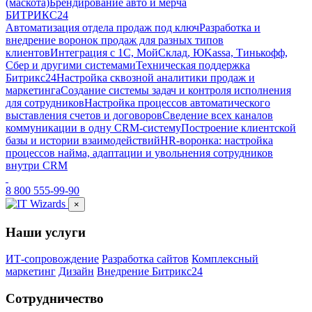
(маскота)
Брендирование авто и мерча
БИТРИКС24
Автоматизация отдела продаж под ключ
Разработка и
внедрение воронок продаж для разных типов
клиентов
Интеграция с 1С, МойСклад, ЮKassa, Тинькофф,
Сбер и другими системами
Техническая поддержка
Битрикс24
Настройка сквозной аналитики продаж и
маркетинга
Создание системы задач и контроля исполнения
для сотрудников
Настройка процессов автоматического
выставления счетов и договоров
Сведение всех каналов
коммуникации в одну CRM-систему
Построение клиентской
базы и истории взаимодействий
HR-воронка: настройка
процессов найма, адаптации и увольнения сотрудников
внутри CRM
8 800 555-99-90
×
Наши услуги
ИТ-сопровождение
Разработка сайтов
Комплексный
маркетинг
Дизайн
Внедрение Битрикс24
Сотрудничество