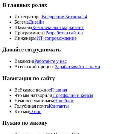
В главных ролях
Интеграторы
Внедрение Битрикс24
Богема
Дизайн
Шаманы
Комплексный маркетинг
Программисты
Разработка сайтов
Инженеры
ИТ-сопровождение
Давайте сотрудничать
Вакансии
Работайте у нас
Агентский процент
Зарабатывайте с нами
Навигация по сайту
Всё самое важное
Главная
Что мы натворили
Портфолио и кейсы
Немного умничаем
Наш блог
Голубиная почта
Контакты
Кто мы
О нас
Нужно по закону