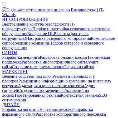
ИТ-СОПРОВОЖДЕНИЕ
Выстраивание контура безопасности IT-
инфраструктуры
Подбор и настройка серверного и сетевого
оборудования
Внедрение DLP-систем (контроль
сотрудников)
Настройка резервного копирования
Комплексное
сопровождение компании
Подбор сетевого и серверного
оборудования
САЙТЫ
Разработка лендинга
Разработка онлайн-школы
Техническая
поддержка
Разработка многостраничного сайта
Аудит
сайта
Создание интернет-магазина
Редизайн сайтов
МАРКЕТИНГ
Ведение соцсетей под ключ
Реклама в пабликах и у
блогеров
Размещение информации о компании на интернет-
ресурсах
Адаптация и кросспостинг контента
Аудит
соцсетей
Создание и размещение объявлений на
досках
Таргетированная реклама
Контекстная реклама
SEO-
оптимизация
ДИЗАЙН
Разработка логотипа
Наружная реклама
Разработка
фирменного стиля
Разработка корпоративного персонажа